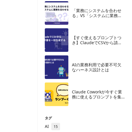
「業務にシステムを合わせ
る」VS「システムに業務を
合わせる」AI時代に効果的
なのはどっち？
【すぐ使えるプロンプトつ
き】ClaudeでCSVから請求
書を一括生成する
AIの業務利用で必要不可欠
なハーネス設計とは
Claude Coworkが今すぐ業
務に使えるプロンプトを集
めた無料テンプレートを公
開しました
タグ
AI
15